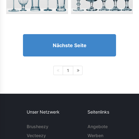
Nächste Seite
1
Unser Netzwerk
Seitenlinks
Brusheezy
Angebote
Vecteezy
Werben