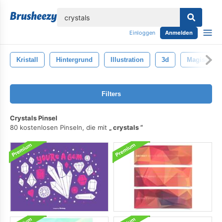
lose
Einloggen
Anmelden
Kristall
Hintergrund
Illustration
3d
Magisch
Filters
Crystals Pinsel
80 kostenlosen Pinseln, die mit
crystals