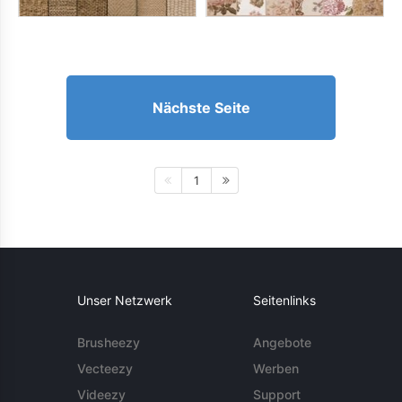
Nächste Seite
1
Unser Netzwerk
Seitenlinks
Brusheezy
Angebote
Vecteezy
Werben
Videezy
Support