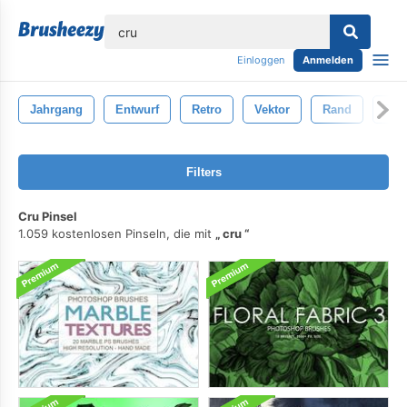
lose
Einloggen
Anmelden
Jahrgang
Entwurf
Retro
Vektor
Rand
Dek
Filters
Cru Pinsel
1.059 kostenlosen Pinseln, die mit
cru