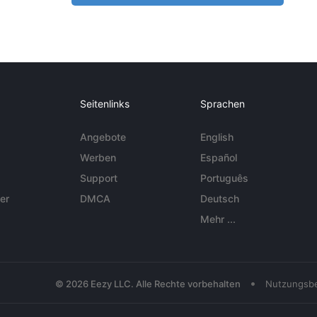
Seitenlinks
Sprachen
Angebote
English
Werben
Español
Support
Português
er
DMCA
Deutsch
Mehr ...
•
© 2026 Eezy LLC. Alle Rechte vorbehalten
Nutzungsb