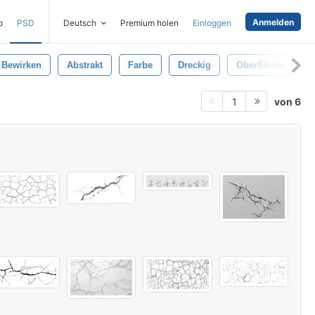
Anmelden
o
PSD
Deutsch
Premium holen
Einloggen
Bewirken
Abstrakt
Farbe
Dreckig
Oberfläche
G
von 6
1