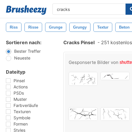
Riss
Risse
Grunge
Grungy
Textur
Beton
Sortieren nach:
Cracks Pinsel
-
251 kostenlos
Bester Treffer
Neueste
Gesponserte Bilder von
Dateityp
Pinsel
Actions
PSDs
Muster
Farbverläufe
Texturen
Symbole
Formen
Styles