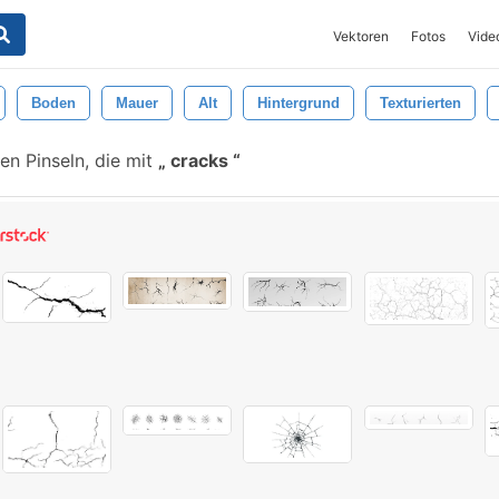
Vektoren
Fotos
Vide
Boden
Mauer
Alt
Hintergrund
Texturierten
en Pinseln, die mit
cracks