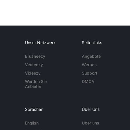
Unser Netzwerk
Seitenlinks
Brusheezy
Angebote
Vecteezy
Werben
Videezy
Support
Werden Sie
DMCA
Anbieter
Sprachen
Über Uns
English
Über uns