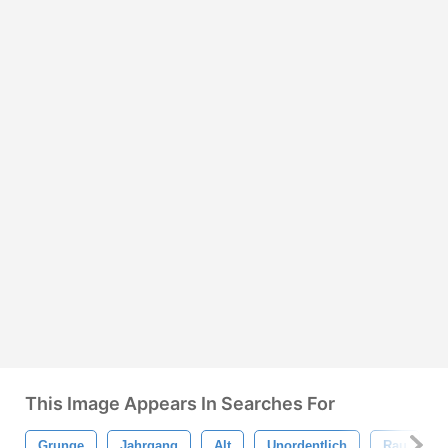
This Image Appears In Searches For
Grunge
Jahrgang
Alt
Unordentlich
Rau