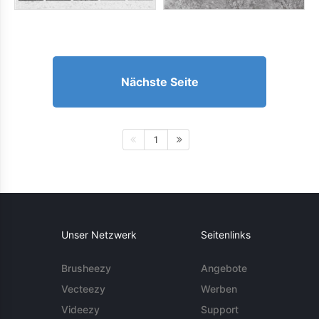
Nächste Seite
1
Unser Netzwerk
Seitenlinks
Brusheezy
Angebote
Vecteezy
Werben
Videezy
Support