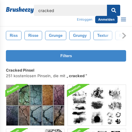
lose
Einloggen
Anmelden
Riss
Risse
Grunge
Grungy
Textur
Beton
Filters
Cracked Pinsel
251 kostenlosen Pinseln, die mit
cracked