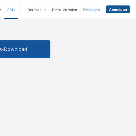
Anmelden
o
PSD
Deutsch
Premium holen
Einloggen
is-Download