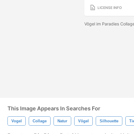
LICENSE INFO
Vögel im Paradies Colla
This Image Appears In Searches For
Vogel
Collage
Natur
Vögel
Silhouette
Ti