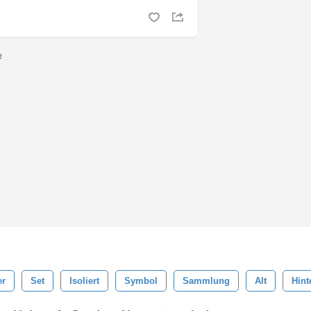
ge
er
Set
Isoliert
Symbol
Sammlung
Alt
Hint