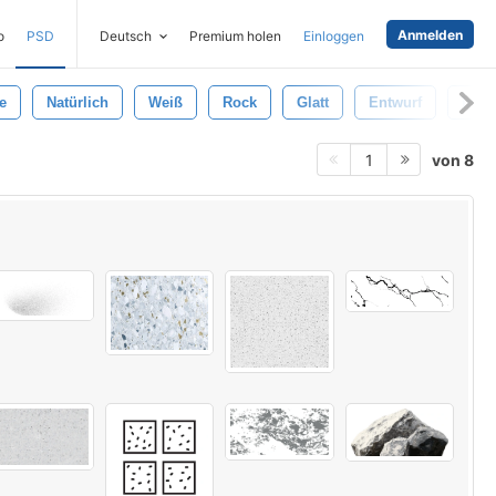
Anmelden
o
PSD
Deutsch
Premium holen
Einloggen
e
Natürlich
Weiß
Rock
Glatt
Entwurf
Inne
von 8
1