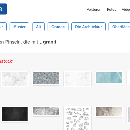
Vektoren
Fotos
Vide
ur
Muster
Alt
Grunge
Die Architektur
Oberfläch
n Pinseln, die mit
granit