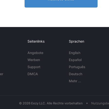
Seitenlinks
Sprachen
Angebote
English
Werben
Español
Support
Português
er
DMCA
Deutsch
Mehr ...
•
© 2026 Eezy LLC. Alle Rechte vorbehalten
Nutzungsb