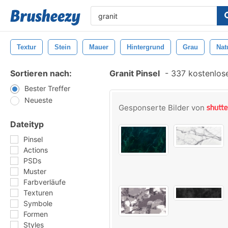
Textur
Stein
Mauer
Hintergrund
Grau
Nat
Sortieren nach:
Granit Pinsel
-
337 kostenlose
Bester Treffer
Neueste
Gesponserte Bilder von
Dateityp
Pinsel
Actions
PSDs
Muster
Farbverläufe
Texturen
Symbole
Formen
Styles