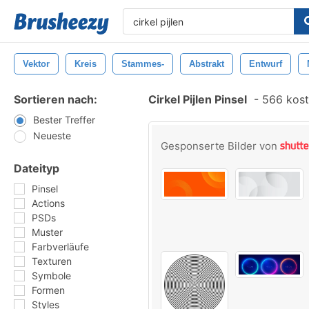
Vektor
Kreis
Stammes-
Abstrakt
Entwurf
Sortieren nach:
Cirkel Pijlen Pinsel
-
566 koste
Bester Treffer
Neueste
Gesponserte Bilder von
Dateityp
Pinsel
Actions
PSDs
Muster
Farbverläufe
Texturen
Symbole
Formen
Styles