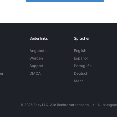
Seitenlinks
Sprachen
Angebote
English
Werben
Español
Support
Português
er
DMCA
Deutsch
Mehr ...
•
© 2026 Eezy LLC. Alle Rechte vorbehalten
Nutzungsb