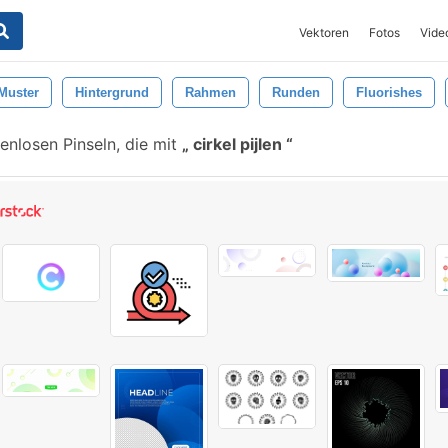
Vektoren
Fotos
Vide
Muster
Hintergrund
Rahmen
Runden
Fluorishes
nlosen Pinseln, die mit
cirkel pijlen