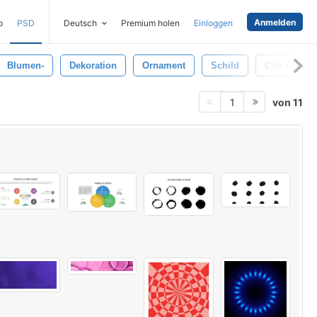
Anmelden
o
PSD
Deutsch
Premium holen
Einloggen
Blumen-
Dekoration
Ornament
Schild
Clip Art
von 11
1