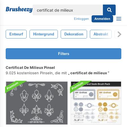
lose
Einloggen
Anmelden
Entwurf
Hintergrund
Dekoration
Abstrakt
Deko
Filters
Certificat De Milieux Pinsel
9.025 kostenlosen Pinseln, die mit
certificat de milieux