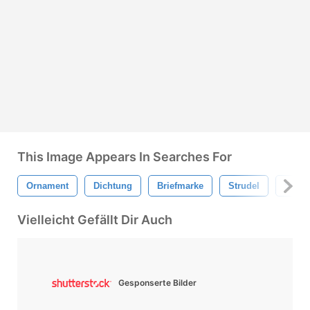
This Image Appears In Searches For
Ornament
Dichtung
Briefmarke
Strudel
Swirl
Vielleicht Gefällt Dir Auch
Gesponserte Bilder