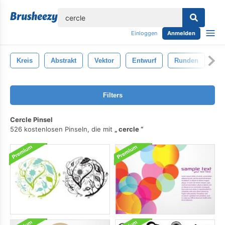
lose
Einloggen
Anmelden
Kreis
Abstrakt
Vektor
Entwurf
Runden
Bü
Filters
Cercle Pinsel
526 kostenlosen Pinseln, die mit
cercle