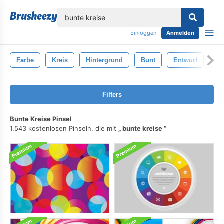
lose
Einloggen
Anmelden
Farbe
Kreis
Hintergrund
Bunt
Entwurf
We
Filters
Bunte Kreise Pinsel
1.543 kostenlosen Pinseln, die mit
bunte kreise