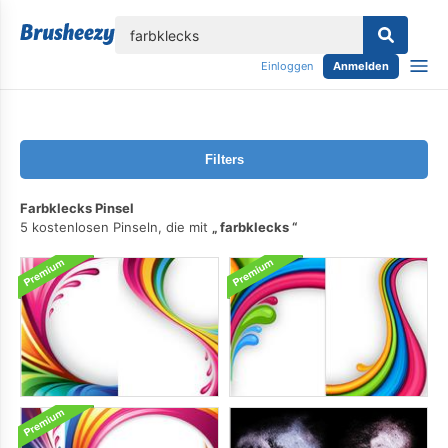
lose
Einloggen
Anmelden
Filters
Farbklecks Pinsel
5 kostenlosen Pinseln, die mit
farbklecks