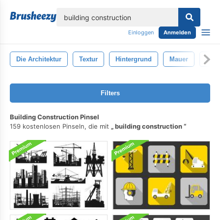
lose
Einloggen
Anmelden
Die Architektur
Textur
Hintergrund
Mauer
Abst
Filters
Building Construction Pinsel
159 kostenlosen Pinseln, die mit
building construction