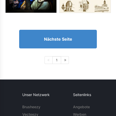
Nächste Seite
1
Unser Netzwerk
Seitenlinks
Brusheezy
Angebote
Vecteezy
Werben