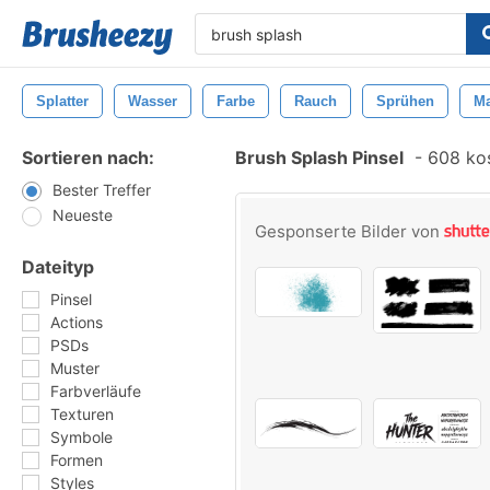
Splatter
Wasser
Farbe
Rauch
Sprühen
Ma
Sortieren nach:
Brush Splash Pinsel
-
608 kos
Bester Treffer
Neueste
Gesponserte Bilder von
Dateityp
Pinsel
Actions
PSDs
Muster
Farbverläufe
Texturen
Symbole
Formen
Styles