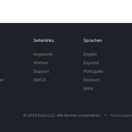
Seitenlinks
Sprachen
Angebote
English
Werben
Español
Support
Português
er
DMCA
Deutsch
Mehr ...
•
© 2026 Eezy LLC. Alle Rechte vorbehalten
Nutzungsb