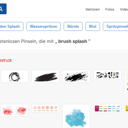
Vektoren
Fotos
Vide
len Splash
Wasserspritzen
Bürste
Blut
Spritzpinsel
tenlosen Pinseln, die mit
brush splash