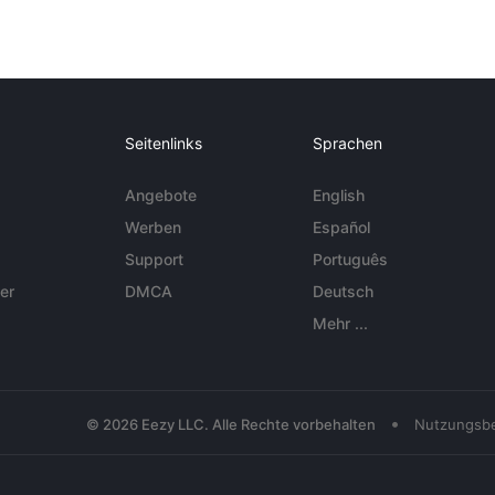
Seitenlinks
Sprachen
Angebote
English
Werben
Español
Support
Português
er
DMCA
Deutsch
Mehr ...
•
© 2026 Eezy LLC. Alle Rechte vorbehalten
Nutzungsb