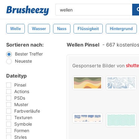
Welle
Wasser
Nass
Flüssigkeit
Hintergrund
Sortieren nach:
Wellen Pinsel
-
667 kostenlos
Bester Treffer
Neueste
Gesponserte Bilder von
Dateityp
Pinsel
Actions
PSDs
Muster
Farbverläufe
Texturen
Symbole
Formen
Styles