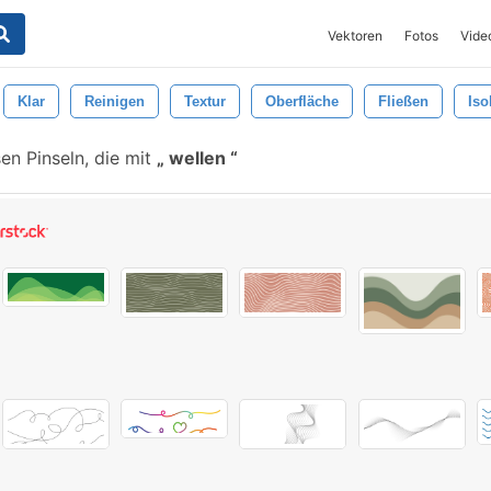
Vektoren
Fotos
Vide
Klar
Reinigen
Textur
Oberfläche
Fließen
Iso
en Pinseln, die mit
wellen