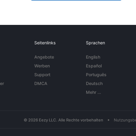
Seitenlinks
Sprachen
Angebote
English
Werben
Español
Support
Português
er
DMCA
Deutsch
Mehr ...
•
© 2026 Eezy LLC. Alle Rechte vorbehalten
Nutzungsb