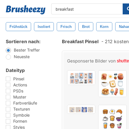
Frühstück
Isoliert
Frisch
Brot
Korn
Nahan
Sortieren nach:
Breakfast Pinsel
-
212 kostenl
Bester Treffer
Neueste
Gesponserte Bilder von
Dateityp
Pinsel
Actions
PSDs
Muster
Farbverläufe
Texturen
Symbole
Formen
Styles