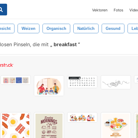
Vektoren
Fotos
Vide
sicht
Weizen
Organisch
Natürlich
Gesund
Leb
osen Pinseln, die mit
breakfast