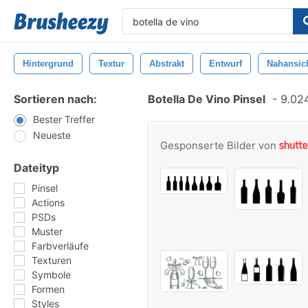
Hintergrund
Textur
Abstrakt
Entwurf
Nahansic
Sortieren nach:
Botella De Vino Pinsel
-
9.024
Bester Treffer
Neueste
Gesponserte Bilder von
Dateityp
Pinsel
Actions
PSDs
Muster
Farbverläufe
Texturen
Symbole
Formen
Styles