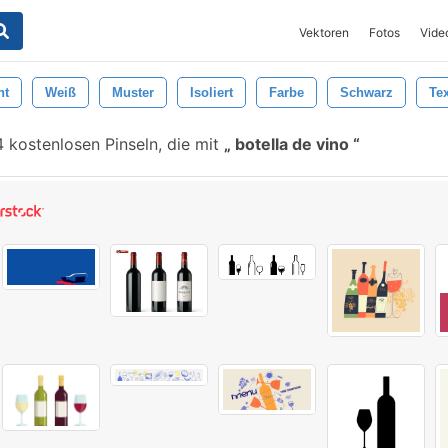
Vektoren
Fotos
Vide
ht
Weiß
Muster
Isoliert
Farbe
Schwarz
Tex
 kostenlosen Pinseln, die mit
botella de vino