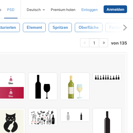
Anmelden
o
PSD
Deutsch
Premium holen
Einloggen
turierten
Element
Spritzen
Oberfläche
Farbton
von 135
1