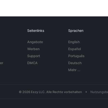
Seitenlinks
Sprachen
Angebote
English
Werben
Español
Support
Português
er
DMCA
Deutsch
Mehr ...
•
© 2026 Eezy LLC. Alle Rechte vorbehalten
Nutzungsb