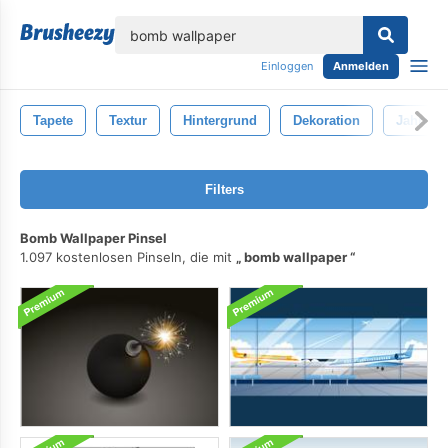
lose
Einloggen
Anmelden
Tapete
Textur
Hintergrund
Dekoration
Jahrgan
Filters
Bomb Wallpaper Pinsel
1.097 kostenlosen Pinseln, die mit
bomb wallpaper