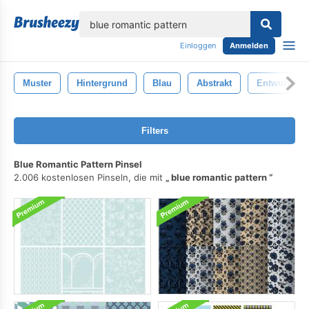
lose
Einloggen
Anmelden
Muster
Hintergrund
Blau
Abstrakt
Entwurf
Filters
Blue Romantic Pattern Pinsel
2.006 kostenlosen Pinseln, die mit
blue romantic pattern