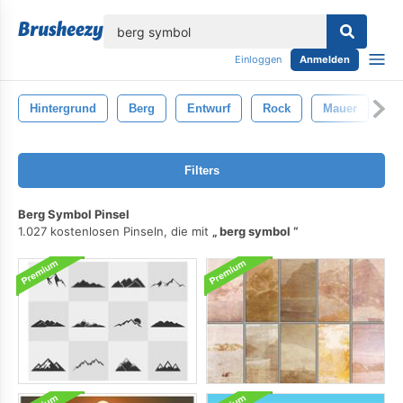
lose
Einloggen
Anmelden
Hintergrund
Berg
Entwurf
Rock
Mauer
St
Filters
Berg Symbol Pinsel
1.027 kostenlosen Pinseln, die mit
berg symbol