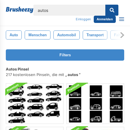
lose
Einloggen
Anmelden
Auto
Menschen
Automobil
Transport
Fahrzeu
Filters
Autos Pinsel
217 kostenlosen Pinseln, die mit
autos