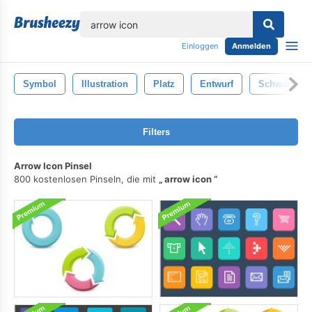
lose
Einloggen
Anmelden
Symbol
Illustration
Platz
Entwurf
Schwarz
Filters
Arrow Icon Pinsel
800 kostenlosen Pinseln, die mit
arrow icon