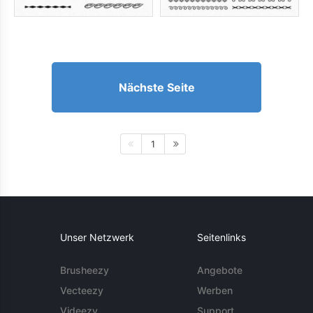
Nächste Seite
1
Unser Netzwerk
Seitenlinks
Brusheezy
Angebote
Vecteezy
Werben
Videezy
Support