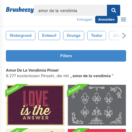
lose
Einloggen
Anmelden
Hintergrund
Entwurf
Grunge
Textur
Jahrgang
Filters
Amor De La Vendimia Pinsel
9.277 kostenlosen Pinseln, die mit
amor de la vendimia