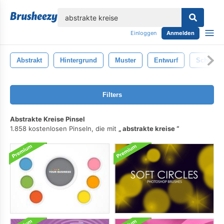
lose
Einloggen
Anmelden
Abstrakt
Hintergrund
Muster
Entwurf
Schwarz
Filters
Abstrakte Kreise Pinsel
1.858 kostenlosen Pinseln, die mit
abstrakte kreise