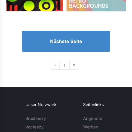
Nächste Seite
1
Unser Netzwerk
Seitenlinks
Brusheezy
Angebote
Vecteezy
Werben