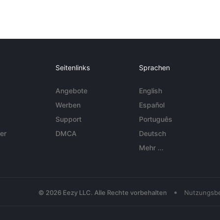
Seitenlinks
Sprachen
Angebote
English
Werben
Español
Support
Português
er
DMCA
Deutsch
Mehr ...
•
© 2026 Eezy LLC. Alle Rechte vorbehalten
Nutzungsb