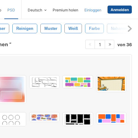
Anmelden
o
PSD
Deutsch
Premium holen
Einloggen
ser
Reinigen
Muster
Weiß
Farbe
Nahansicht
hmen
von 36
1