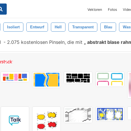
Vektoren
Fotos
Vide
Isoliert
Entwurf
Hell
Transparent
Blau
Was
l
-
2.075 kostenlosen Pinseln, die mit
abstrakt blase ra