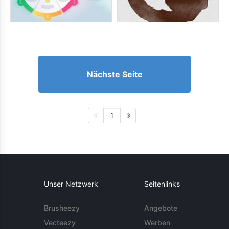
Nächste Seite
1
Unser Netzwerk
Seitenlinks
Brusheezy
Angebote
Vecteezy
Werben