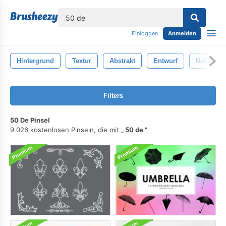
lose
Einloggen
Anmelden
Hintergrund
Textur
Abstrakt
Entwurf
Nahansic
Filters
50 De Pinsel
9.026 kostenlosen Pinseln, die mit
50 de