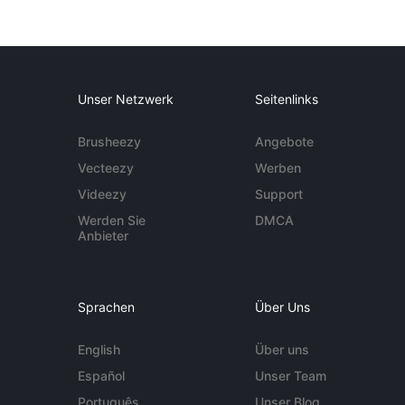
Unser Netzwerk
Seitenlinks
Brusheezy
Angebote
Vecteezy
Werben
Videezy
Support
Werden Sie
DMCA
Anbieter
Sprachen
Über Uns
English
Über uns
Español
Unser Team
Português
Unser Blog