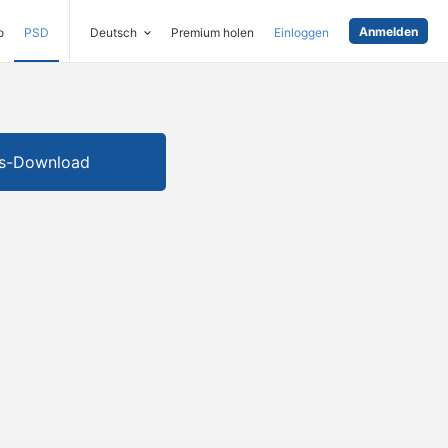
Anmelden
o
PSD
Deutsch
Premium holen
Einloggen
is-Download