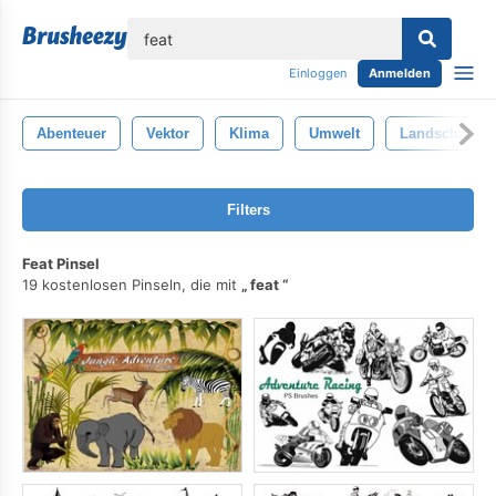
lose
Einloggen
Anmelden
Abenteuer
Vektor
Klima
Umwelt
Landschaft
Filters
Feat Pinsel
19 kostenlosen Pinseln, die mit
feat