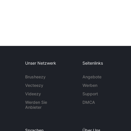
Unser Netzwerk
Seitenlinks
Brusheezy
Angebote
Vecteezy
Werben
Videezy
Support
Werden Sie
DMCA
Anbieter
Sprachen
Über Uns