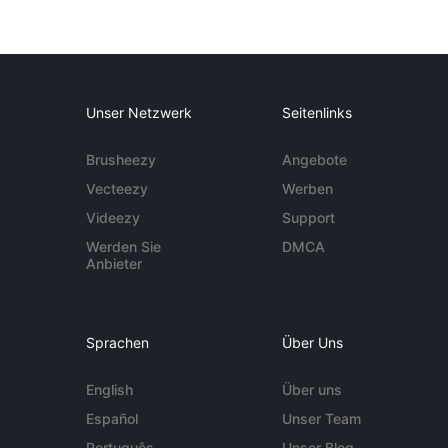
Unser Netzwerk
Seitenlinks
Brusheezy
Angebote
Vecteezy
Werben
Videezy
Support
Werden Sie
DMCA
Anbieter
Sprachen
Über Uns
English
Über uns
Español
Unser Team
Português
Unser Blog