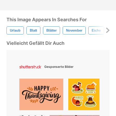
This Image Appears In Searches For
Urlaub
Blatt
Blätter
November
Eiche
Okt
Vielleicht Gefällt Dir Auch
Gesponserte Bilder