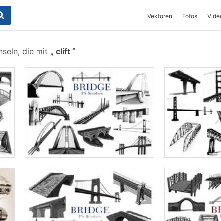
Vektoren
Fotos
Vide
nseln, die mit
clift