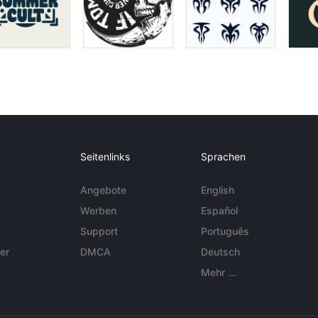
Seitenlinks
Sprachen
Angebote
English
Werben
Español
Support
Português
er
DMCA
Deutsch
Mehr ...