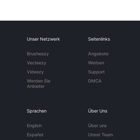
Unser Netzwerk
Seitenlinks
Brusheezy
Angebote
Vecteezy
Werben
Videezy
Support
Werden Sie
DMCA
Anbieter
Sprachen
Über Uns
English
Über uns
Español
Unser Team