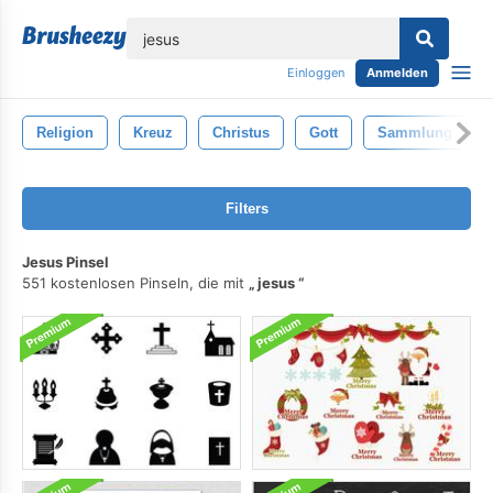
lose
Einloggen
Anmelden
Religion
Kreuz
Christus
Gott
Sammlung
Filters
Jesus Pinsel
551 kostenlosen Pinseln, die mit
jesus