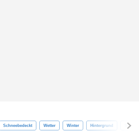
Schneebedeckt
Wetter
Winter
Hintergrund
Schnee