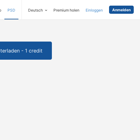
Anmelden
o
PSD
Deutsch
Premium holen
Einloggen
terladen - 1 credit