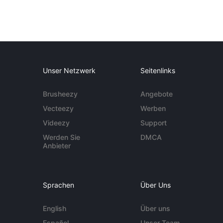
Unser Netzwerk
Seitenlinks
Brusheezy
Angebote
Vecteezy
Werben
Videezy
Support
Werden Sie
DMCA
Anbieter
Sprachen
Über Uns
English
Über uns
Español
Unser Team