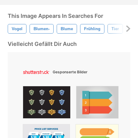
This Image Appears In Searches For
Vogel
Blumen-
Blume
Frühling
Tier
Nied
Vielleicht Gefällt Dir Auch
Gesponserte Bilder