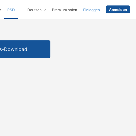
Anmelden
o
PSD
Deutsch
Premium holen
Einloggen
is-Download