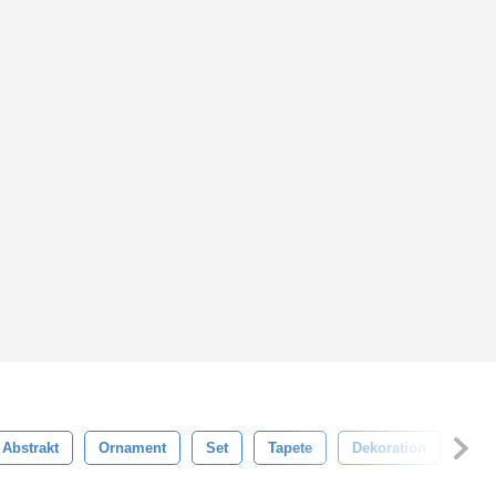
Abstrakt
Ornament
Set
Tapete
Dekoration
Vekt