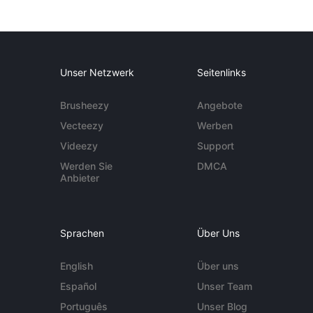
Unser Netzwerk
Seitenlinks
Brusheezy
Angebote
Vecteezy
Werben
Videezy
Support
Werden Sie
DMCA
Anbieter
Sprachen
Über Uns
English
Über uns
Español
Unser Team
Português
Unser Blog