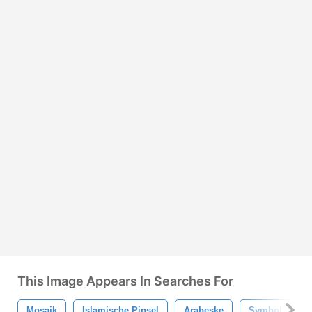
This Image Appears In Searches For
Mosaik
Islamische Pinsel
Arabeske
Symbol
A