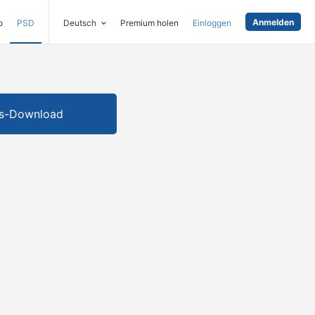
Anmelden
o
PSD
Deutsch
Premium holen
Einloggen
is-Download