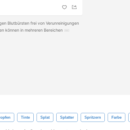
gen Blutbürsten frei von Verunreinigungen
en können in mehreren Bereichen
ropfen
Tinte
Splat
Splatter
Spritzern
Farbe