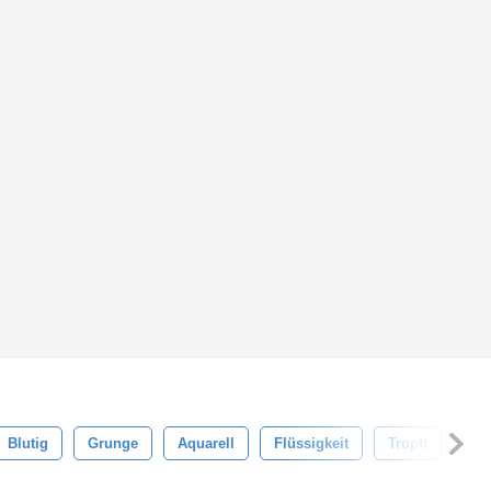
Blutig
Grunge
Aquarell
Flüssigkeit
Tropft
Far