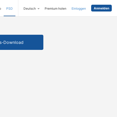
Anmelden
o
PSD
Deutsch
Premium holen
Einloggen
is-Download