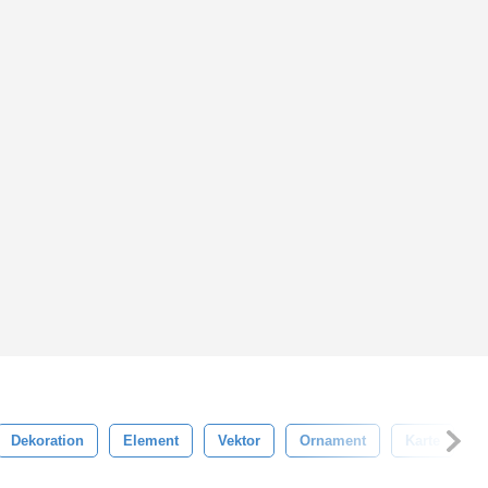
Dekoration
Element
Vektor
Ornament
Karte
T