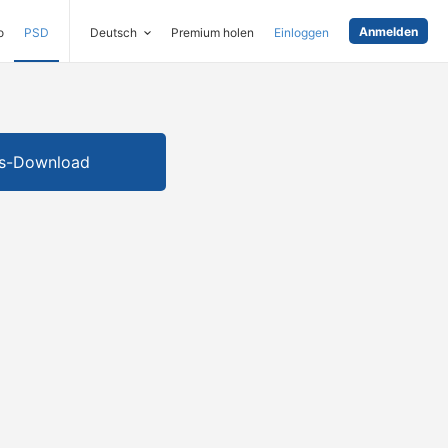
Anmelden
o
PSD
Deutsch
Premium holen
Einloggen
is-Download