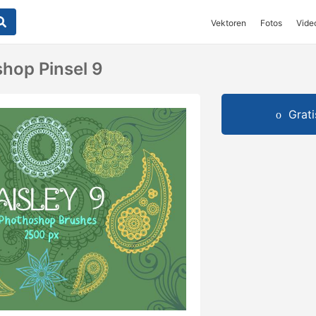
Vektoren
Fotos
Vide
shop Pinsel 9
Grat