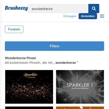
lose
Einloggen
Anmelden
Funkeln
Filters
Wunderkerze Pinsel
44 kostenlosen Pinseln, die mit
wunderkerze