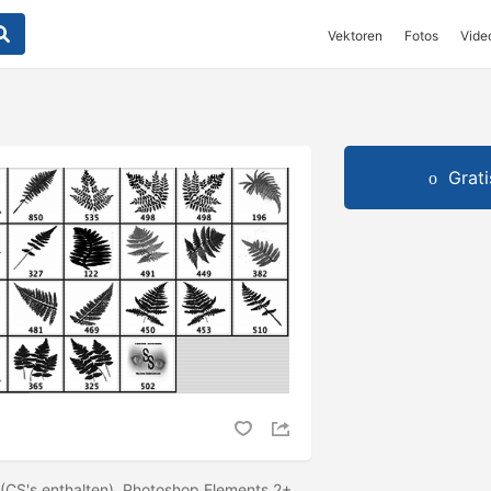
Vektoren
Fotos
Vide
Grat
(CS's enthalten), Photoshop Elements 2+,