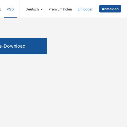
Anmelden
o
PSD
Deutsch
Premium holen
Einloggen
is-Download