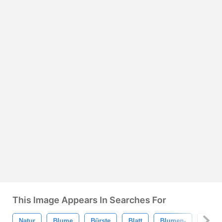
This Image Appears In Searches For
Natur
Blume
Bürste
Blatt
Blumen-
Blätte