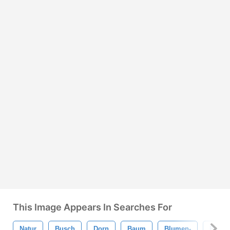
This Image Appears In Searches For
Natur
Busch
Dorn
Baum
Blumen-
Pflan