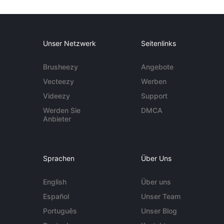
Unser Netzwerk
Seitenlinks
Brusheezy
Angebote
Vecteezy
Werben
Videezy
Support
Werden Sie
DMCA
Anbieter
Sprachen
Über Uns
English
Über uns
Español
Unser Team
Português
Unser Blog