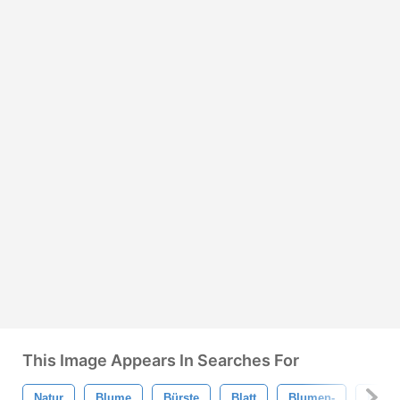
This Image Appears In Searches For
Natur
Blume
Bürste
Blatt
Blumen-
Blätte