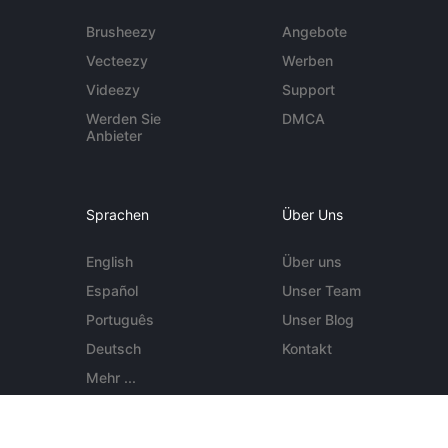
Brusheezy
Angebote
Vecteezy
Werben
Videezy
Support
Werden Sie
DMCA
Anbieter
Sprachen
Über Uns
English
Über uns
Español
Unser Team
Português
Unser Blog
Deutsch
Kontakt
Mehr ...