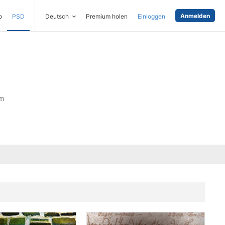
Anmelden
o
PSD
Deutsch
Premium holen
Einloggen
om