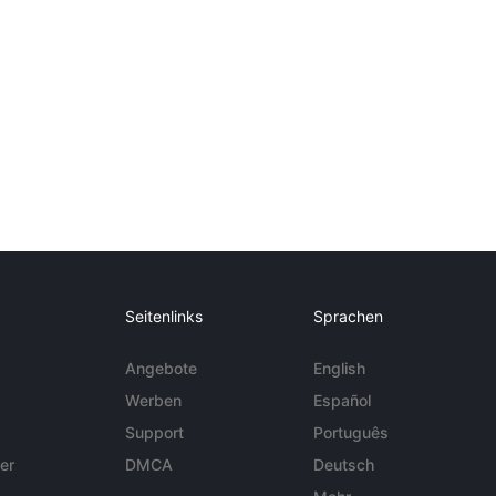
Seitenlinks
Sprachen
Angebote
English
Werben
Español
Support
Português
er
DMCA
Deutsch