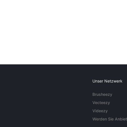
Unser Netzwerk
Brusheezy
Vecteezy
Videezy
Werden Sie Anbiet